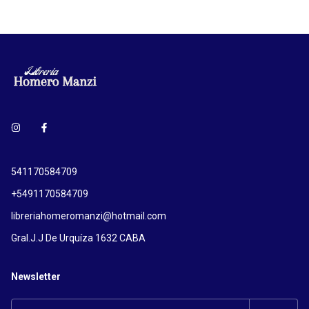
541170584709
+5491170584709
libreriahomeromanzi@hotmail.com
Gral.J.J De Urquíza 1632 CABA
Newsletter