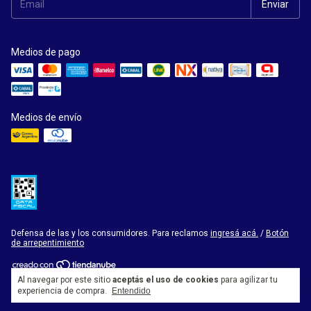
Medios de pago
Medios de envío
Defensa de las y los consumidores. Para reclamos
ingresá acá.
/
Botón
de arrepentimiento
Al navegar por este sitio
aceptás el uso de cookies
para agilizar tu
Copyright Librería Homero Manzi - 2026. Todos los derechos reservados.
experiencia de compra.
Entendido