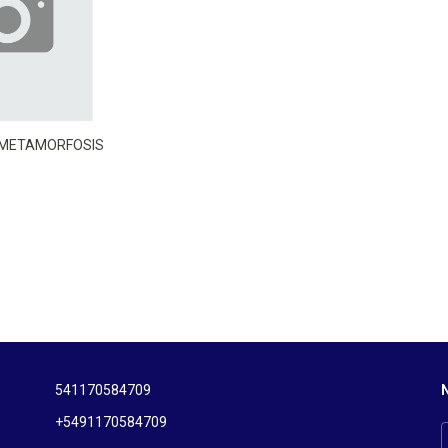
 METAMORFOSIS
541170584709
N
+5491170584709