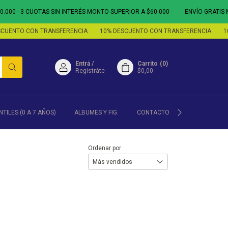
00 - 3 CUOTAS SIN INTERÉS MONTO SUPERIOR A $60.000 -
ENVÍO GRATIS M
UENTO CON TRANSFERENCIA
10% DESCUENTO CON TRANSFERENCIA
10
Entrá
/
Carrito
(
0
)
Registráte
$0,00
NTILES (0 A 7 AÑOS)
ALBUMES Y FIG.
CONTACTO
POLÍTICA DE
Ordenar por