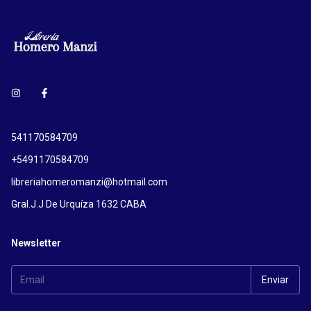
541170584709
+5491170584709
libreriahomeromanzi@hotmail.com
Gral.J.J De Urquíza 1632 CABA
Newsletter