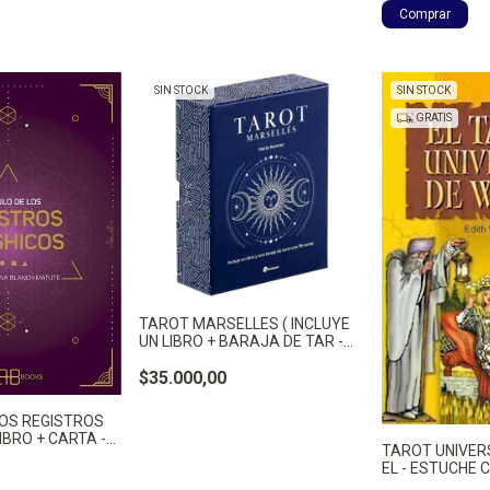
SIN STOCK
SIN STOCK
GRATIS
TAROT MARSELLES ( INCLUYE
UN LIBRO + BARAJA DE TAR -
RAMIREZ, MARTA
$35.000,00
OS REGISTROS
IBRO + CARTA -
TAROT UNIVERS
TE, MARIA
EL - ESTUCHE C
WAITE, EDITH