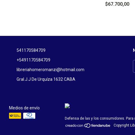
$67.700,00
541170584709
N
+5491170584709
libreriahomeromanzi@hotmail.com
Gral.J.J De Urquíza 1632 CABA
Medios de envío
Defensa de las y los consumidores. Para
Copyright Li