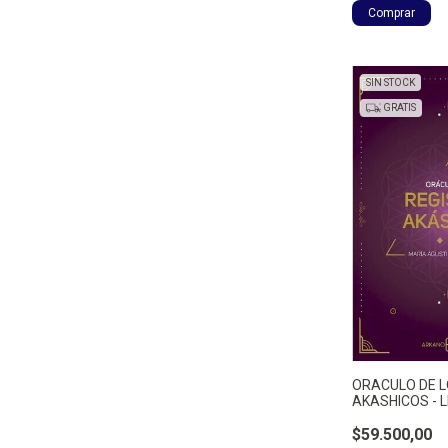
SIN STOCK
GRATIS
ORACULO DE L
AKASHICOS - L
BLANCH MATU
AGUSTINA
$59.500,00