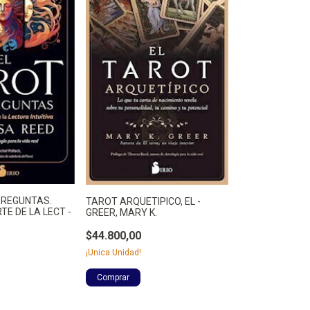
PREGUNTAS.
TAROT ARQUETIPICO, EL -
TE DE LA LECT -
GREER, MARY K.
$44.800,00
¡Unica Unidad!