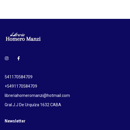
541170584709
+5491170584709
libreriahomeromanzi@hotmail.com
Gral.J.J De Urquíza 1632 CABA
Newsletter