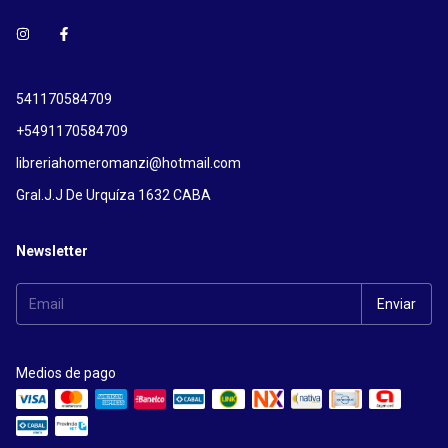
541170584709
+5491170584709
libreriahomeromanzi@hotmail.com
Gral.J.J De Urquíza 1632 CABA
Newsletter
Medios de pago