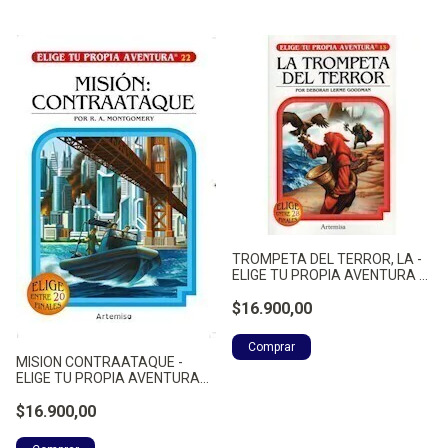
TROMPETA DEL TERROR, LA -
ELIGE TU PROPIA AVENTURA -
LERME GOODMAN, DEBORAH
$16.900,00
MISION CONTRAATAQUE -
ELIGE TU PROPIA AVENTURA
22 - MONTGOMERY, RAYMOND
A.
$16.900,00