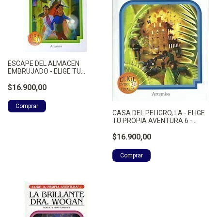
ESCAPE DEL ALMACEN
EMBRUJADO - ELIGE TU
PROPIA AVE - MONTGOMERY,
ANSON
$16.900,00
CASA DEL PELIGRO, LA - ELIGE
TU PROPIA AVENTURA 6 -
MONTGOMERY, RAYMOND A.
$16.900,00