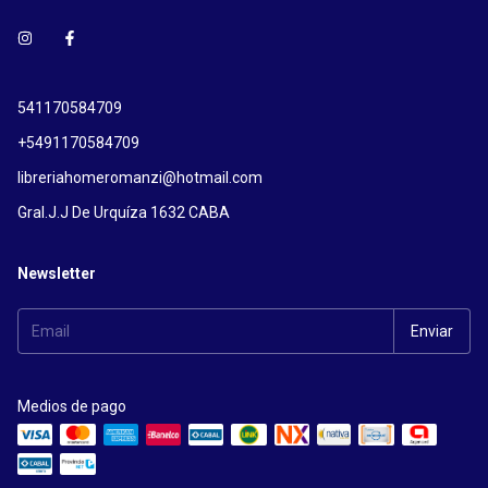
541170584709
+5491170584709
libreriahomeromanzi@hotmail.com
Gral.J.J De Urquíza 1632 CABA
Newsletter
Medios de pago