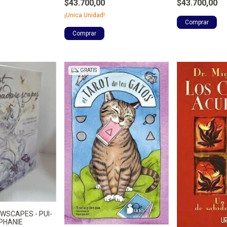
$43.700,00
$43.700,00
¡Unica Unidad!
GRATIS
SCAPES - PUI-
PHANIE