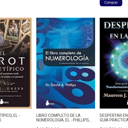
PICO, EL -
LIBRO COMPLETO DE LA
DESPERTAR EN 
K.
NUMEROLOGIA, EL - PHILLIPS,
GUIA PRACTICA
DAVID
ST. GERMAIN, 