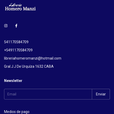
541170584709
+5491170584709
libreriahomeromanzi@hotmail.com
Gral.J.J De Urquíza 1632 CABA
Newsletter
Medios de pago