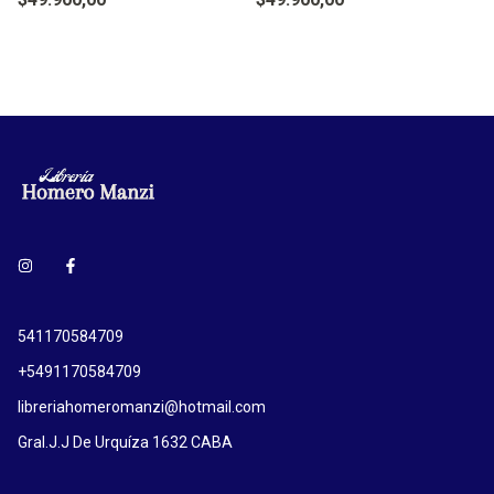
541170584709
+5491170584709
libreriahomeromanzi@hotmail.com
Gral.J.J De Urquíza 1632 CABA