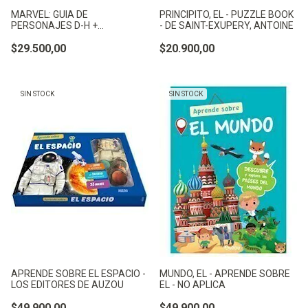
MARVEL: GUIA DE
PRINCIPITO, EL - PUZZLE BOOK
PERSONAJES D-H +
- DE SAINT-EXUPERY, ANTOINE
ROMPECABEZAS DE H -
CATAPULTA
$29.500,00
$20.900,00
SIN STOCK
SIN STOCK
APRENDE SOBRE EL ESPACIO -
MUNDO, EL - APRENDE SOBRE
LOS EDITORES DE AUZOU
EL - NO APLICA
$49.900,00
$49.900,00