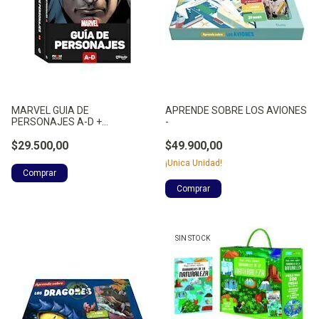
MARVEL GUIA DE
APRENDE SOBRE LOS AVIONES
PERSONAJES A-D +
-
ROMPECABEZAS DE CA -
CATAPULTA
$29.500,00
$49.900,00
¡Unica Unidad!
SIN STOCK