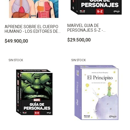
MARVEL GUIA DE
APRENDE SOBRE EL CUERPO
PERSONAJES S-Z -
HUMANO - LOS EDITORES DE
SPIDERMAN PUZZLE B - NO
AUZOU
APLICA
$29.500,00
$49.900,00
SIN STOCK
SIN STOCK