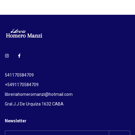
541170584709
+5491170584709
libreriahomeromanzi@hotmail.com
Gral.J.J De Urquíza 1632 CABA
Newsletter