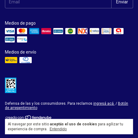
Medios de pago
Medios de envío
Defensa de las y los consumidores. Para reclamos
ingresá acá.
/
Botón
de arrepentimiento
Al navegar por este sitio
aceptás el uso de cookies
para agilizar tu
Copyright Librería Homero Manzi - 2026. Todos los derechos reservados.
experiencia de compra.
Entendido