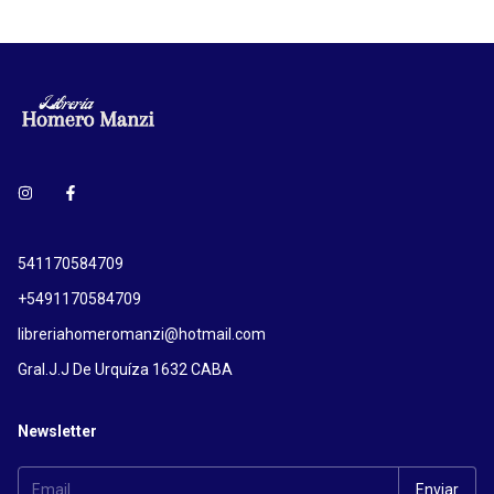
541170584709
+5491170584709
libreriahomeromanzi@hotmail.com
Gral.J.J De Urquíza 1632 CABA
Newsletter