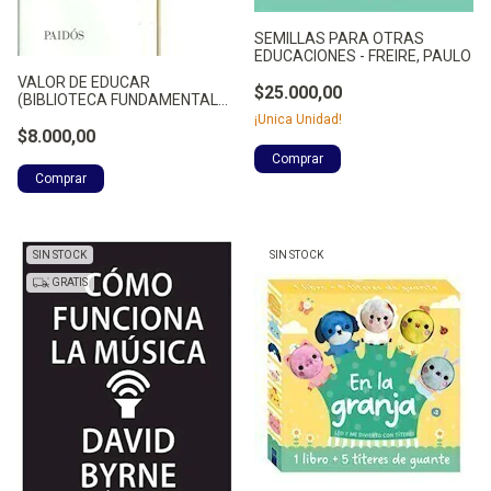
SEMILLAS PARA OTRAS
EDUCACIONES - FREIRE, PAULO
VALOR DE EDUCAR
$25.000,00
(BIBLIOTECA FUNDAMENTAL
DE LA EDUC - SAVATER
¡Unica Unidad!
FERNANDO.
$8.000,00
SIN STOCK
SIN STOCK
GRATIS