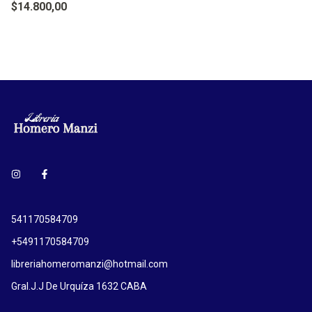
$14.800,00
541170584709
+5491170584709
libreriahomeromanzi@hotmail.com
Gral.J.J De Urquíza 1632 CABA