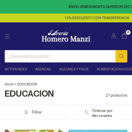
ENVÍO GRATIS MONTO SUPERIOR $50.000 - 3 
10% DESCUENTO CON TRANSFERENCIA
10% 
0
ACTIVIDADES
AGENDAS
ALBUMES Y FIGUS
ALIMENTACION/COCI
Inicio
>
EDUCACION
EDUCACION
27 productos
Ordenar por:
Filtrar
Más vendidos