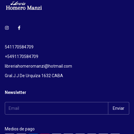
541170584709
+5491170584709
libreriahomeromanzi@hotmail.com
Gral.J.J De Urquíza 1632 CABA
Newsletter
Medios de pago