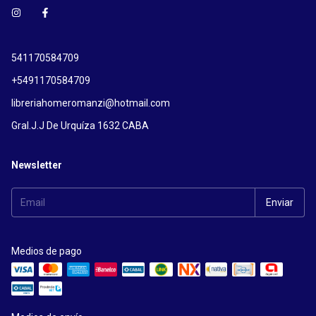
541170584709
+5491170584709
libreriahomeromanzi@hotmail.com
Gral.J.J De Urquíza 1632 CABA
Newsletter
Medios de pago