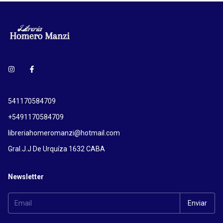
541170584709
+5491170584709
libreriahomeromanzi@hotmail.com
Gral.J.J De Urquíza 1632 CABA
Newsletter