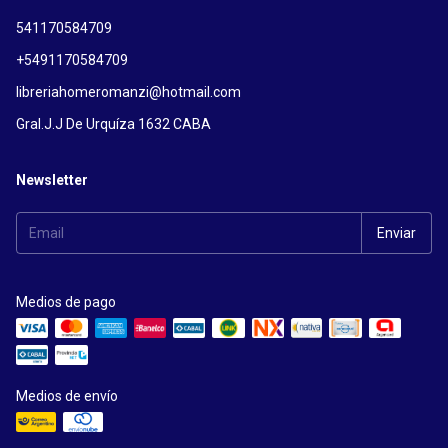
541170584709
+5491170584709
libreriahomeromanzi@hotmail.com
Gral.J.J De Urquíza 1632 CABA
Newsletter
Medios de pago
Medios de envío