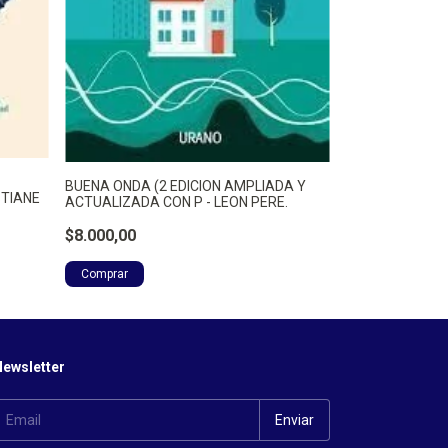
CADA CUAL PO
BUENA ONDA (2 EDICION AMPLIADA Y
RECOMPONER LA
STIANE
ACTUALIZADA CON P - LEON PERE.
SEBASTIAN.
$8.000,00
$8.000,00
ewsletter