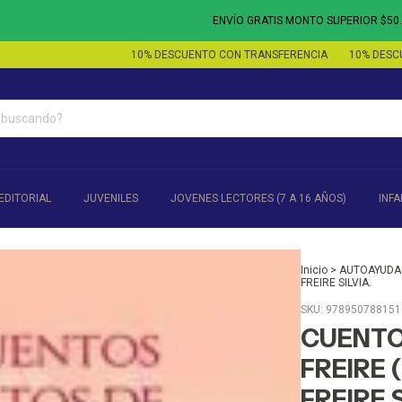
ENVÍO GRATIS MONTO SUPERIOR $50.000 - 3
10% DESCUENTO CON TRANSFERENCIA
10% DESCUENTO 
EDITORIAL
JUVENILES
JOVENES LECTORES (7 A 16 AÑOS)
INFA
Inicio
>
AUTOAYUDA
FREIRE SILVIA.
SKU:
978950788151
CUENTOS
FREIRE 
FREIRE S