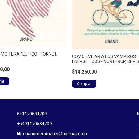
SMO TERAPEUTICO - FORNET,
COMO EVITAR A LOS VAMPIROS
ENERGETICOS - NORTHRUP, CHRI
0,00
$14.250,00
541170584709
N
+5491170584709
libreriahomeromanzi@hotmail.com