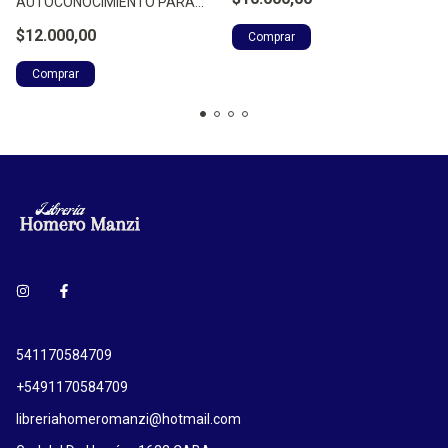
AUTOCONOCIMIENTO PARA
VIVIR EN PAZ - BEVIONE, JULIO
$12.000,00
541170584709
+5491170584709
libreriahomeromanzi@hotmail.com