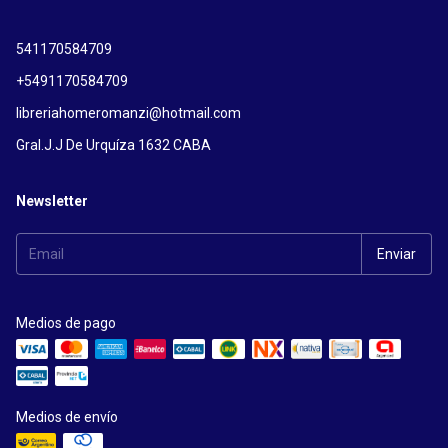
541170584709
+5491170584709
libreriahomeromanzi@hotmail.com
Gral.J.J De Urquíza 1632 CABA
Newsletter
Medios de pago
Medios de envío