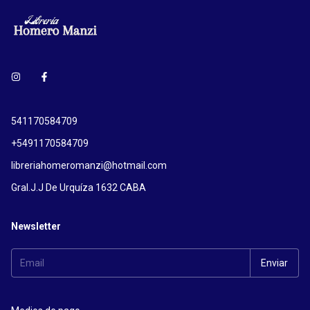
541170584709
+5491170584709
libreriahomeromanzi@hotmail.com
Gral.J.J De Urquíza 1632 CABA
Newsletter