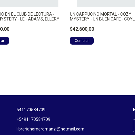
IO EN EL CLUB DE LECTURA -
UN CAPPUCINO MORTAL - COZY
YSTERY - LE - ADAMS, ELLERY
MYSTERY - UN BUEN CAFE - COYL
0,00
$42.600,00
541170584709
N
+5491170584709
libreriahomeromanzi@hotmail.com