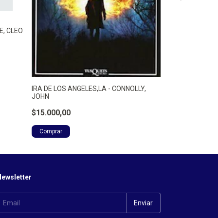
UNA MUERTE DE
E, CLEO
- AQUI HAY GA
$42.600,00
IRA DE LOS ANGELES,LA - CONNOLLY,
JOHN
$15.000,00
ewsletter