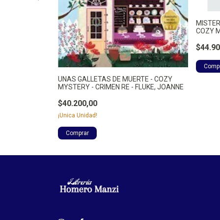
 - COZY
MISTER
T - CARLISLE,
COZY M
$44.90
UNAS GALLETAS DE MUERTE - COZY
MYSTERY - CRIMEN RE - FLUKE, JOANNE
$40.200,00
¡Unica Unidad!