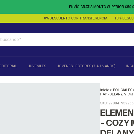
ENVÍO GRATIS MONTO SUPERIOR $50.000 -
10% DESCUENTO CON TRANSFERENCIA
10% DESCUENT
EDITORIAL
JUVENILES
JOVENES LECTORES (7 A 16 AÑOS)
INFA
Inicio
>
POLICIALES
HAY - DELANY, VICKI
SKU:
978841959956
ELEMEN
- COZY 
DELANY,