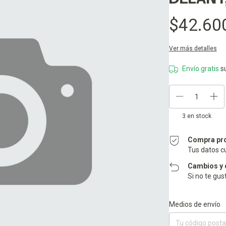
$42.60
Ver más detalles
Envío gratis
s
3
en stock
Compra pr
Tus datos c
Cambios y 
Si no te gus
Entregas para el CP:
Medios de envío