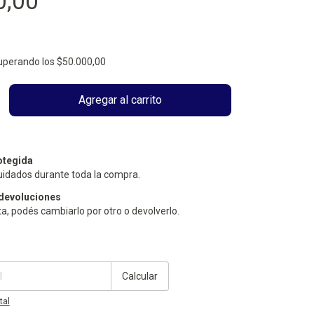
0,00
uperando los
$50.000,00
otegida
uidados durante toda la compra.
devoluciones
ta, podés cambiarlo por otro o devolverlo.
Cambiar CP
Calcular
tal