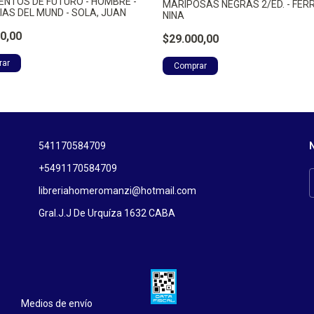
NTOS DE FUTURO - HOMBRE -
MARIPOSAS NEGRAS 2/ED. - FERR
IAS DEL MUND - SOLA, JUAN
NINA
0,00
$29.000,00
541170584709
N
+5491170584709
libreriahomeromanzi@hotmail.com
Gral.J.J De Urquíza 1632 CABA
Medios de envío