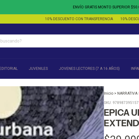
ENVÍO GRATIS MONTO SUPERIOR $50.000 - 3
10% DESCUENTO CON TRANSFERENCIA
10% DESCUENTO 
EDITORIAL
JUVENILES
JOVENES LECTORES (7 A 16 AÑOS)
INFA
Inicio
>
NARRATIVA
SKU:
978987395157
EPICA 
EXTENDI