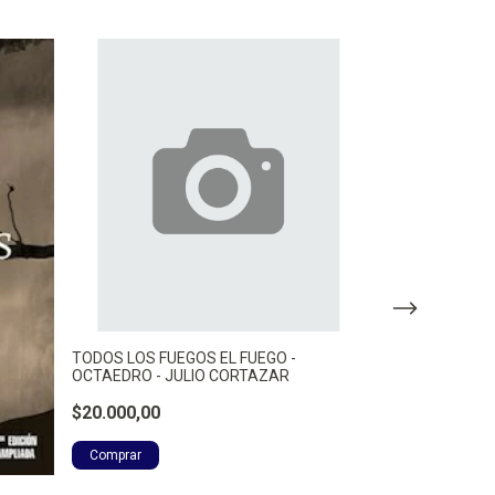
TODOS LOS FUEGOS EL FUEGO -
DESCALZA - C
OCTAEDRO - JULIO CORTAZAR
$29.000,00
$20.000,00