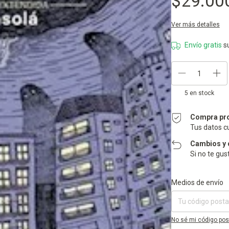
$29.00
Ver más detalles
Envío gratis
s
5
en stock
Compra pr
Tus datos c
Cambios y 
Si no te gus
Entregas para el CP:
Medios de envío
No sé mi código pos