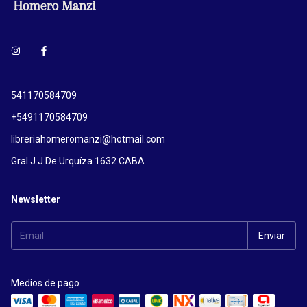
541170584709
+5491170584709
libreriahomeromanzi@hotmail.com
Gral.J.J De Urquíza 1632 CABA
Newsletter
Medios de pago