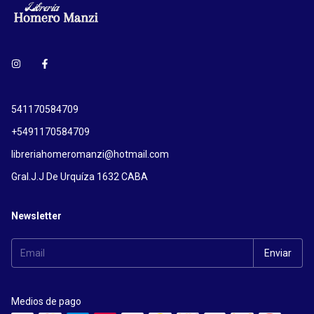
541170584709
+5491170584709
libreriahomeromanzi@hotmail.com
Gral.J.J De Urquíza 1632 CABA
Newsletter
Medios de pago