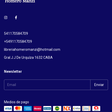
541170584709
+5491170584709
libreriahomeromanzi@hotmail.com
Gral.J.J De Urquíza 1632 CABA
Newsletter
Medios de pago