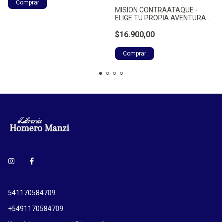
MISION CONTRAATAQUE -
ELIGE TU PROPIA AVENTURA
22 - MONTGOMERY, RAYMOND
A.
$16.900,00
541170584709
+5491170584709