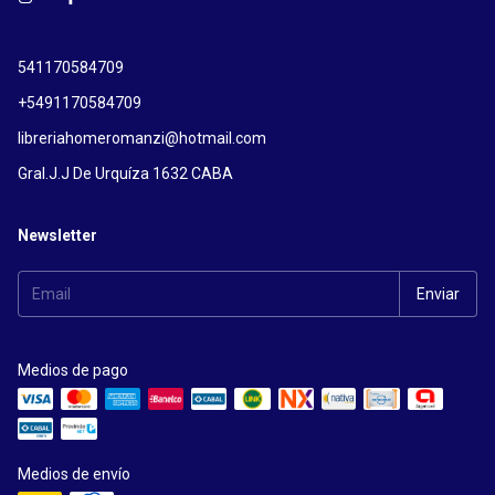
541170584709
+5491170584709
libreriahomeromanzi@hotmail.com
Gral.J.J De Urquíza 1632 CABA
Newsletter
Medios de pago
Medios de envío