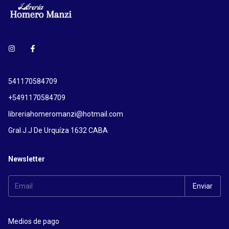
541170584709
+5491170584709
libreriahomeromanzi@hotmail.com
Gral.J.J De Urquíza 1632 CABA
Newsletter
Medios de pago