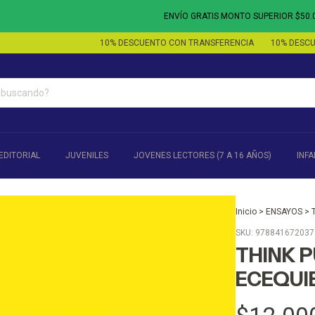
ENVÍO GRATIS MONTO SUPERIOR $50.000 - 3
10% DESCUENTO CON TRANSFERENCIA
10% DESCUENTO 
EDITORIAL
JUVENILES
JOVENES LECTORES (7 A 16 AÑOS)
INFA
Inicio
>
ENSAYOS
>
SKU:
978841672037
THINK P
ECEQUI