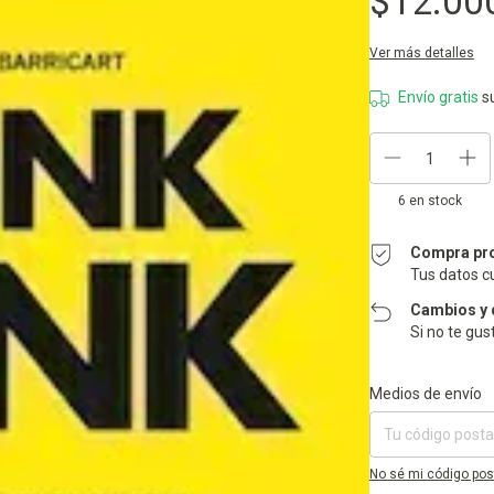
$12.00
Ver más detalles
Envío gratis
s
6
en stock
Compra pr
Tus datos c
Cambios y 
Si no te gus
Entregas para el CP:
Medios de envío
No sé mi código pos