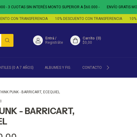
 CUOTAS SIN INTERÉS MONTO SUPERIOR A $60.000 -
ENVÍO GRATIS MONTO SU
CON TRANSFERENCIA
10% DESCUENTO CON TRANSFERENCIA
10% DESCU
Entrá
/
Carrito
(
0
)
Registráte
$0,00
NTILES (0 A 7 AÑOS)
ALBUMES Y FIG.
CONTACTO
POLÍTICA DE
THINK PUNK - BARRICART, ECEQUIEL
8
UNK - BARRICART,
EL