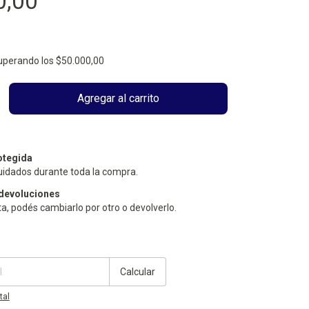
0,00
uperando los
$50.000,00
otegida
uidados durante toda la compra.
devoluciones
ta, podés cambiarlo por otro o devolverlo.
Cambiar CP
Calcular
tal