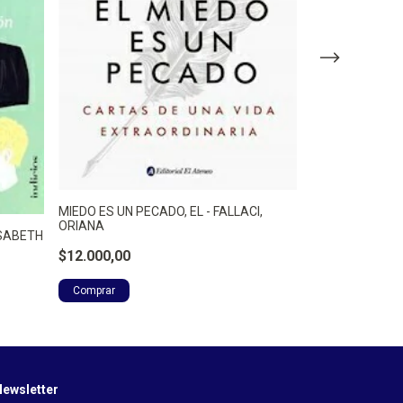
MIEDO ES UN PECADO, EL - FALLACI,
ORIANA
ISABETH
LA VOZ Y LA FU
$12.000,00
$12.000,00
ewsletter