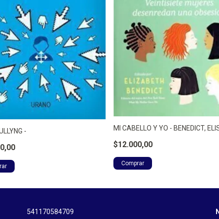
MI CABELLO Y YO - BENEDICT, EL
ULLYNG -
$12.000,00
0,00
541170584709
N