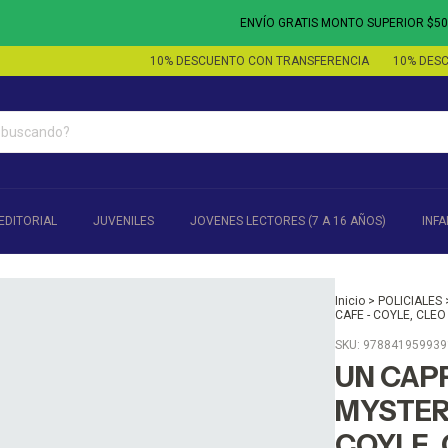
ENVÍO GRATIS MONTO SUPERIOR $50.000
10% DESCUENTO CON TRANSFERENCIA
10% DESCUE
EDITORIAL
JUVENILES
JOVENES LECTORES (7 A 16 AÑOS)
INFA
Inicio
>
POLICIALES
CAFE - COYLE, CLEO
SKU:
978841959939
UN CAP
MYSTERY
COYLE,