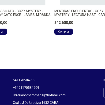
SESINATO - COZY MYSTERY -
MENTIRAS ENCUBIERTAS - COZY
AY GATO ENCE - JAMES, MIRANDA
MYSTERY - LECTURA HAST - CARL
KATE
0,00
$42.600,00
541170584709
N
+5491170584709
libreriahomeromanzi@hotmail.com
Gral.J.J De Urquíza 1632 CABA