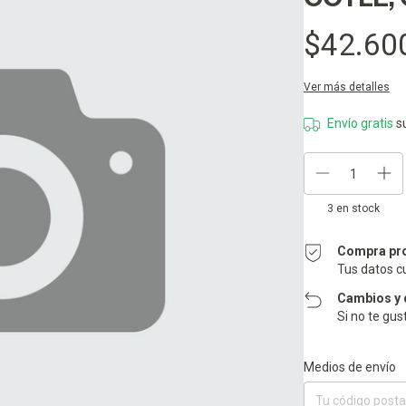
$42.60
Ver más detalles
Envío gratis
s
3
en stock
Compra pr
Tus datos c
Cambios y 
Si no te gus
Entregas para el CP:
Medios de envío