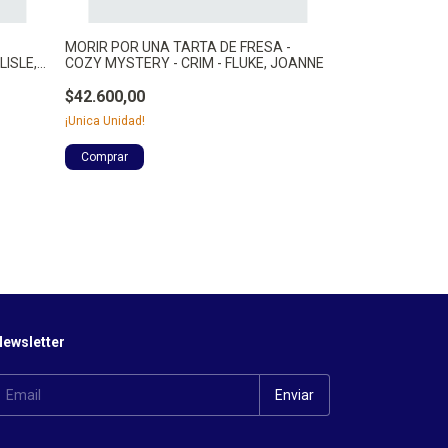
MORIR POR UNA TARTA DE FRESA -
MISTERIO EN EL
ISLE,
COZY MYSTERY - CRIM - FLUKE, JOANNE
COZY MYSTERY 
$42.600,00
$44.900,00
¡Unica Unidad!
ewsletter